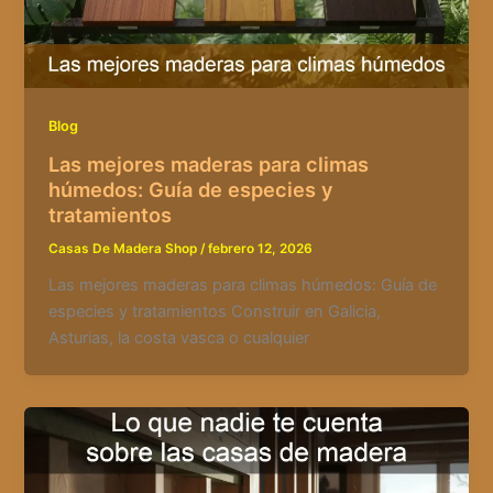
Blog
Las mejores maderas para climas
húmedos: Guía de especies y
tratamientos
Casas De Madera Shop
/
febrero 12, 2026
Las mejores maderas para climas húmedos: Guía de
especies y tratamientos Construir en Galicia,
Asturias, la costa vasca o cualquier