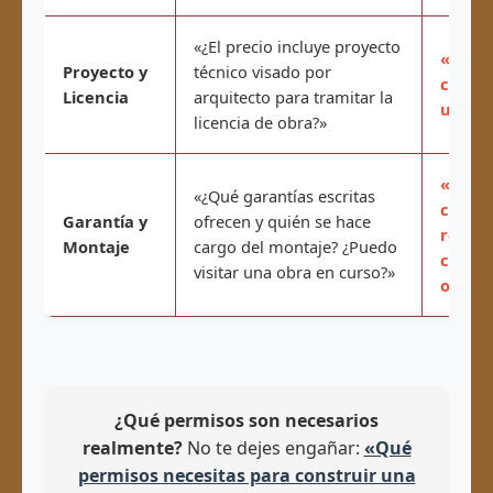
«¿El precio incluye proyecto
«No ha
Proyecto y
técnico visado por
constr
Licencia
arquitecto para tramitar la
usted,
licencia de obra?»
«1 año
«¿Qué garantías escritas
cuenta
Garantía y
ofrecen y quién se hace
recome
Montaje
cargo del montaje? ¿Puedo
con no
visitar una obra en curso?»
obras.
¿Qué permisos son necesarios
realmente?
No te dejes engañar:
«Qué
permisos necesitas para construir una