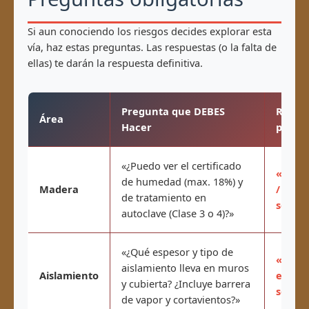
Si aun conociendo los riesgos decides explorar esta
vía, haz estas preguntas. Las respuestas (o la falta de
ellas) te darán la respuesta definitiva.
Pregunta que DEBES
Respu
Área
Hacer
proced
«¿Puedo ver el certificado
«La ma
de humedad (max. 18%) y
Madera
/ «No 
de tratamiento en
seca, 
autoclave (Clase 3 o 4)?»
«¿Qué espesor y tipo de
«Viene
aislamiento lleva en muros
Aislamiento
espeso
y cubierta? ¿Incluye barrera
son ne
de vapor y cortavientos?»