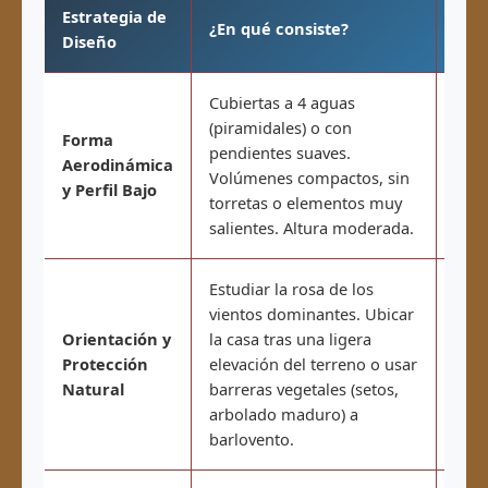
Estrategia de
¿En qué consiste?
Efec
Diseño
Cubiertas a 4 aguas
Redu
(piramidales) o con
pres
Forma
pendientes suaves.
sobr
Aerodinámica
Volúmenes compactos, sin
turb
y Perfil Bajo
torretas o elementos muy
cubi
salientes. Altura moderada.
2 ag
Estudiar la rosa de los
vientos dominantes. Ubicar
Redu
Orientación y
la casa tras una ligera
dens
Protección
elevación del terreno o usar
desv
Natural
barreras vegetales (setos,
lleg
arbolado maduro) a
y na
barlovento.